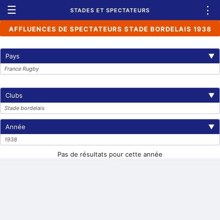
☰
⋮
STADES ET SPECTATEURS
AFFLUENCES DE SPECTATEURS STADE BORDELAIS 1938
Pays
▼
France Rugby
Clubs
▼
Stade bordelais
Année
▼
1938
Pas de résultats pour cette année