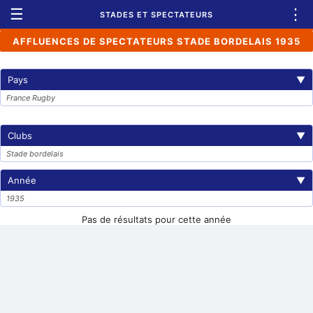
☰
⋮
STADES ET SPECTATEURS
AFFLUENCES DE SPECTATEURS STADE BORDELAIS 1935
Pays
▼
France Rugby
Clubs
▼
Stade bordelais
Année
▼
1935
Pas de résultats pour cette année