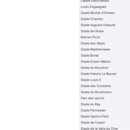
L'abbe Deschamps
Louis Dugauguez
Stade Michel d'Ornano
Stade Charlety
Stade Auguste Delaune
Stade de l'Aube
Marcel-Picot
Stade des Alpes
Stade Mediterranee
Stade Bonal
Stade Ernest Wallon
Stade du Moustoir
Stade Francis Le Basser
Stade Louis II
Stade des Costieres
Stade du Roudourou
Parc des sports
Stade du Ray
Stade Parmesain
Stade Gaston Petit
Stade de l'ouest
Stade de la Valle du Cher