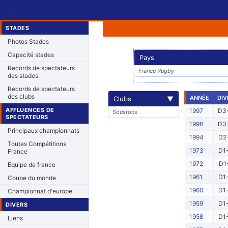
⌂
STADES
Photos Stades
Capacité stades
Pays
Records de spectateurs
France Rugby
des stades
Records de spectateurs
des clubs
ANNÉE
DIV
Clubs
▼
AFFLUENCES DE
1997
D3-
Soustons
SPECTATEURS
1996
D3-
Principaux championnats
1994
D2-
Toutes Compétitions
1973
D1-
France
1972
D1
Equipe de france
1961
D1-
Coupe du monde
1960
D1-
Championnat d'europe
1959
D1-
DIVERS
1958
D1-
Liens