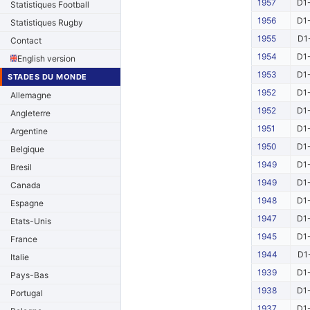
1957
D1-
Statistiques Football
1956
D1-
Statistiques Rugby
1955
D1
Contact
1954
D1-
English version
1953
D1-
STADES DU MONDE
1952
D1-
Allemagne
1952
D1-
Angleterre
1951
D1-
Argentine
1950
D1-
Belgique
1949
D1-
Bresil
1949
D1-
Canada
1948
D1-
Espagne
1947
D1-
Etats-Unis
1945
D1-
France
1944
D1
Italie
1939
D1-
Pays-Bas
1938
D1-
Portugal
1937
D1-