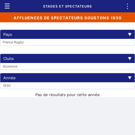
☰
⋮
STADES ET SPECTATEURS
AFFLUENCES DE SPECTATEURS SOUSTONS 1930
Pays
▼
France Rugby
Clubs
▼
Soustons
Année
▼
1930
Pas de résultats pour cette année