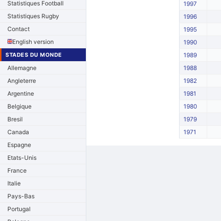
Statistiques Football
1997
Statistiques Rugby
1996
Contact
1995
English version
1990
STADES DU MONDE
1989
Allemagne
1988
Angleterre
1982
Argentine
1981
Belgique
1980
Bresil
1979
Canada
1971
Espagne
Etats-Unis
France
Italie
Pays-Bas
Portugal