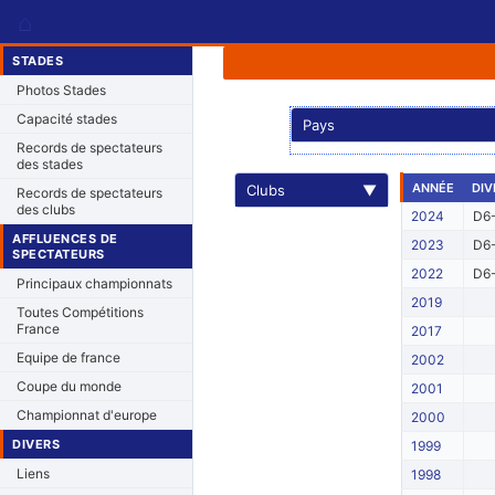
⌂
STADES
Photos Stades
Capacité stades
Pays
Records de spectateurs
des stades
ANNÉE
DIV
Clubs
▼
Records de spectateurs
des clubs
2024
D6
AFFLUENCES DE
2023
D6
SPECTATEURS
2022
D6
Principaux championnats
2019
Toutes Compétitions
France
2017
Equipe de france
2002
Coupe du monde
2001
Championnat d'europe
2000
DIVERS
1999
Liens
1998