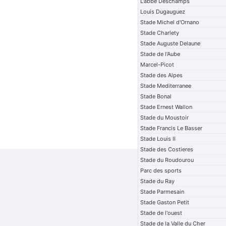
L'abbe Deschamps
Louis Dugauguez
Stade Michel d'Ornano
Stade Charlety
Stade Auguste Delaune
Stade de l'Aube
Marcel-Picot
Stade des Alpes
Stade Mediterranee
Stade Bonal
Stade Ernest Wallon
Stade du Moustoir
Stade Francis Le Basser
Stade Louis II
Stade des Costieres
Stade du Roudourou
Parc des sports
Stade du Ray
Stade Parmesain
Stade Gaston Petit
Stade de l'ouest
Stade de la Valle du Cher