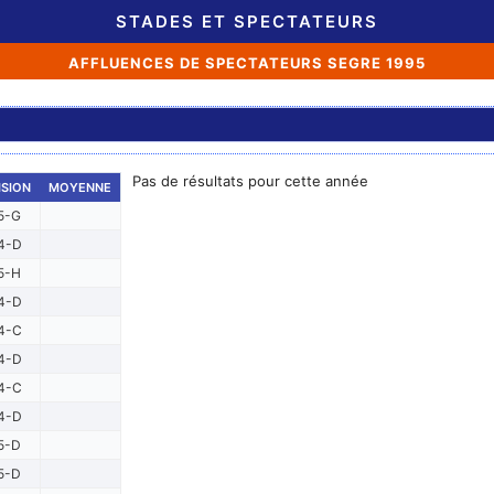
STADES ET SPECTATEURS
AFFLUENCES DE SPECTATEURS SEGRE 1995
Pas de résultats pour cette année
ISION
MOYENNE
5-G
4-D
5-H
4-D
4-C
4-D
4-C
4-D
5-D
5-D