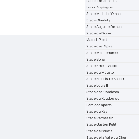
L'abbe Deschamps
Louis Dugauguez
Stade Michel d'Ornano
Stade Charlety
Stade Auguste Delaune
Stade de l'Aube
Marcel-Picot
Stade des Alpes
Stade Mediterranee
Stade Bonal
Stade Ernest Wallon
Stade du Moustoir
Stade Francis Le Basser
Stade Louis II
Stade des Costieres
Stade du Roudourou
Parc des sports
Stade du Ray
Stade Parmesain
Stade Gaston Petit
Stade de l'ouest
Stade de la Valle du Cher