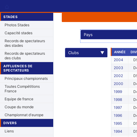
⌂
STADES
Photos Stades
Capacité stades
Pays
Records de spectateurs
des stades
ANNÉE
DIV
Clubs
▼
Records de spectateurs
des clubs
2004
D
AFFLUENCES DE
2003
D
SPECTATEURS
2002
D
Principaux championnats
2000
D
Toutes Compétitions
France
1999
D
Equipe de france
1998
D
Coupe du monde
1997
D
Championnat d'europe
1996
D
DIVERS
1995
D
Liens
1994
D