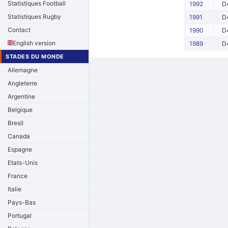
Statistiques Football
1992
D
Statistiques Rugby
1991
D
Contact
1990
D
English version
1989
D
STADES DU MONDE
Allemagne
Angleterre
Argentine
Belgique
Bresil
Canada
Espagne
Etats-Unis
France
Italie
Pays-Bas
Portugal