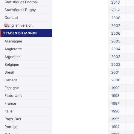
Statistiques Football
2013
Statistiques Rugby
2012
Contact
2008
English version
2007
STADES DU MONDE
2006
Allemagne
2005
Angleterre
2004
Argentine
2003
Belgique
2002
Bresil
2001
Canada
2000
Espagne
1999
Etats-Unis
1998
France
1997
Italie
1996
Pays-Bas
1995
Portugal
1994