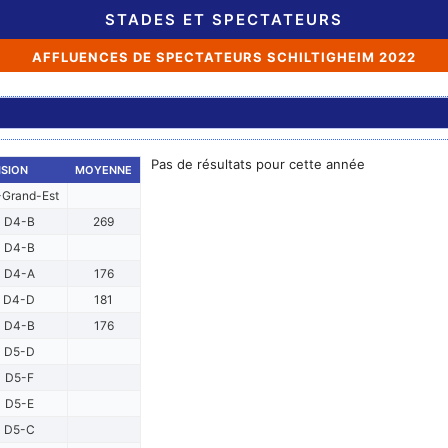
STADES ET SPECTATEURS
AFFLUENCES DE SPECTATEURS SCHILTIGHEIM 2022
Pas de résultats pour cette année
ISION
MOYENNE
Grand-Est
D4-B
269
D4-B
D4-A
176
D4-D
181
D4-B
176
D5-D
D5-F
D5-E
D5-C