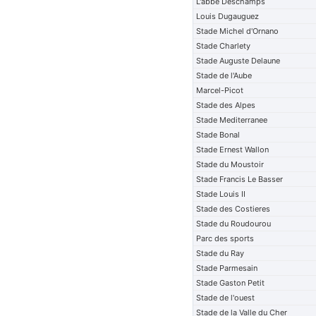
L'abbe Deschamps
Louis Dugauguez
Stade Michel d'Ornano
Stade Charlety
Stade Auguste Delaune
Stade de l'Aube
Marcel-Picot
Stade des Alpes
Stade Mediterranee
Stade Bonal
Stade Ernest Wallon
Stade du Moustoir
Stade Francis Le Basser
Stade Louis II
Stade des Costieres
Stade du Roudourou
Parc des sports
Stade du Ray
Stade Parmesain
Stade Gaston Petit
Stade de l'ouest
Stade de la Valle du Cher