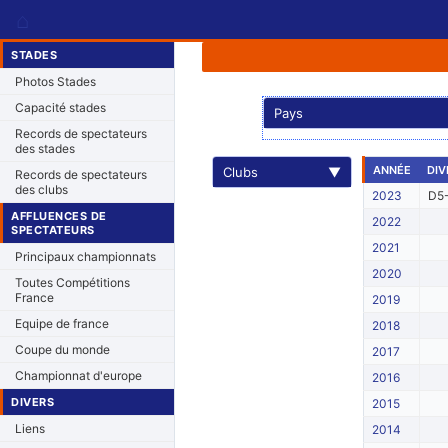
⌂
STADES
Photos Stades
Capacité stades
Pays
Records de spectateurs
des stades
ANNÉE
DIV
Clubs
▼
Records de spectateurs
des clubs
2023
D5-
AFFLUENCES DE
2022
SPECTATEURS
2021
Principaux championnats
2020
Toutes Compétitions
France
2019
Equipe de france
2018
Coupe du monde
2017
Championnat d'europe
2016
DIVERS
2015
Liens
2014