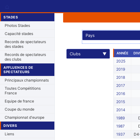
⌂
STADES
Photos Stades
Capacité stades
Pays
Records de spectateurs
des stades
ANNÉE
DIV
Clubs
▼
Records de spectateurs
des clubs
2025
AFFLUENCES DE
2019
SPECTATEURS
2018
Principaux championnats
2017
Toutes Compétitions
France
2016
Equipe de france
2015
Coupe du monde
2014
Championnat d'europe
1989
DIVERS
1987
Liens
1937
D4-