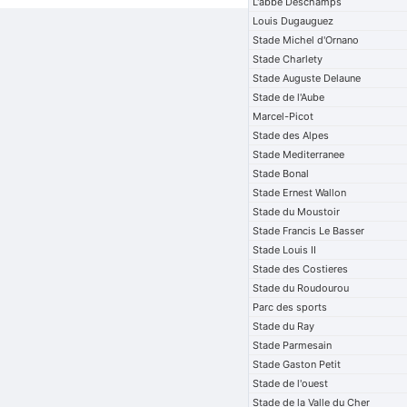
L'abbe Deschamps
Louis Dugauguez
Stade Michel d'Ornano
Stade Charlety
Stade Auguste Delaune
Stade de l'Aube
Marcel-Picot
Stade des Alpes
Stade Mediterranee
Stade Bonal
Stade Ernest Wallon
Stade du Moustoir
Stade Francis Le Basser
Stade Louis II
Stade des Costieres
Stade du Roudourou
Parc des sports
Stade du Ray
Stade Parmesain
Stade Gaston Petit
Stade de l'ouest
Stade de la Valle du Cher