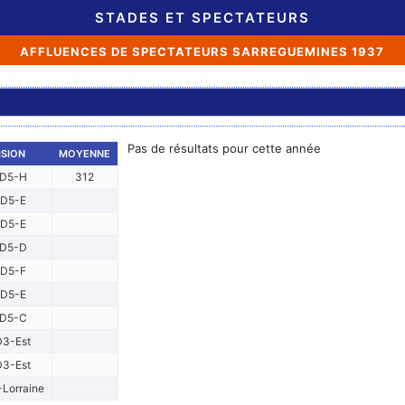
STADES ET SPECTATEURS
AFFLUENCES DE SPECTATEURS SARREGUEMINES 1937
Pas de résultats pour cette année
ISION
MOYENNE
D5-H
312
D5-E
D5-E
D5-D
D5-F
D5-E
D5-C
D3-Est
D3-Est
Lorraine