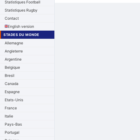
Statistiques Football
Statistiques Rugby
Contact
English version
STADES DU MONDE
Allemagne
Angleterre
Argentine
Belgique
Bresil
Canada
Espagne
Etats-Unis
France
Italie
Pays-Bas
Portugal