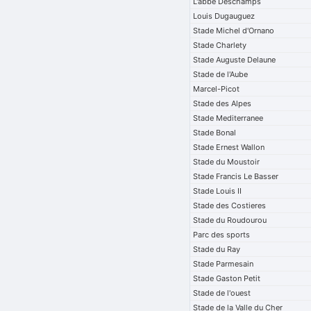
L'abbe Deschamps
Louis Dugauguez
Stade Michel d'Ornano
Stade Charlety
Stade Auguste Delaune
Stade de l'Aube
Marcel-Picot
Stade des Alpes
Stade Mediterranee
Stade Bonal
Stade Ernest Wallon
Stade du Moustoir
Stade Francis Le Basser
Stade Louis II
Stade des Costieres
Stade du Roudourou
Parc des sports
Stade du Ray
Stade Parmesain
Stade Gaston Petit
Stade de l'ouest
Stade de la Valle du Cher