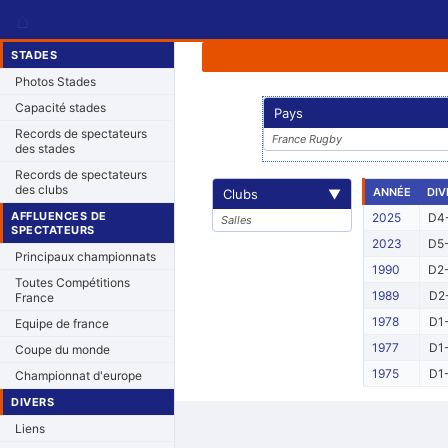
⌂
STADES
Photos Stades
Capacité stades
Pays
Records de spectateurs
France Rugby
des stades
Records de spectateurs
des clubs
ANNÉE
DIV
Clubs
▼
AFFLUENCES DE
2025
D4-
Salles
SPECTATEURS
2023
D5-
Principaux championnats
1990
D2-
Toutes Compétitions
1989
D2-
France
1978
D1-
Equipe de france
1977
D1-
Coupe du monde
1975
D1-
Championnat d'europe
DIVERS
Liens