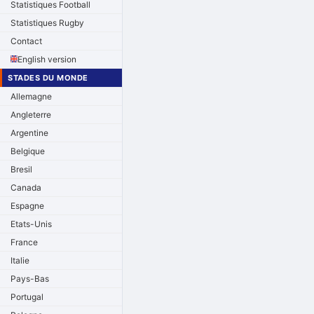
Statistiques Football
Statistiques Rugby
Contact
English version
STADES DU MONDE
Allemagne
Angleterre
Argentine
Belgique
Bresil
Canada
Espagne
Etats-Unis
France
Italie
Pays-Bas
Portugal