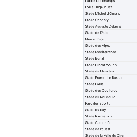
L'abbe Deschamps
Louis Dugauguez
Stade Michel d'Ornano
Stade Charlety
Stade Auguste Delaune
Stade de l'Aube
Marcel-Picot
Stade des Alpes
Stade Mediterranee
Stade Bonal
Stade Ernest Wallon
Stade du Moustoir
Stade Francis Le Basser
Stade Louis II
Stade des Costieres
Stade du Roudourou
Parc des sports
Stade du Ray
Stade Parmesain
Stade Gaston Petit
Stade de l'ouest
Stade de la Valle du Cher