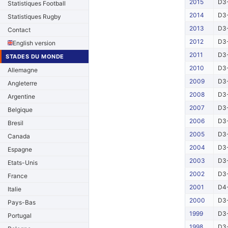
2015
D3-
Statistiques Football
2014
D3-
Statistiques Rugby
2013
D3-
Contact
2012
D3-
English version
2011
D3-
STADES DU MONDE
2010
D3-
Allemagne
2009
D3-
Angleterre
2008
D3-
Argentine
2007
D3-
Belgique
2006
D3-
Bresil
2005
D3-
Canada
2004
D3-
Espagne
2003
D3-
Etats-Unis
2002
D3-
France
2001
D4-
Italie
2000
D3-
Pays-Bas
1999
D3-
Portugal
1998
D3-