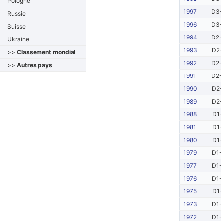
Pologne
1997
D3-
Russie
1996
D3-
Suisse
1994
D2-
Ukraine
1993
D2-
>>
Classement mondial
1992
D2-
>>
Autres pays
1991
D2-
1990
D2-
1989
D2-
1988
D1
1981
D1
1980
D1
1979
D1-
1977
D1-
1976
D1-
1975
D1
1973
D1-
1972
D1-