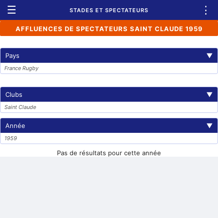
☰
⋮
STADES ET SPECTATEURS
AFFLUENCES DE SPECTATEURS SAINT CLAUDE 1959
Pays
▼
France Rugby
Clubs
▼
Saint Claude
Année
▼
1959
Pas de résultats pour cette année