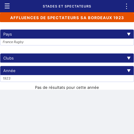
☰
⋮
STADES ET SPECTATEURS
AFFLUENCES DE SPECTATEURS SA BORDEAUX 1923
Pays
▼
France Rugby
Clubs
▼
Année
▼
1923
Pas de résultats pour cette année