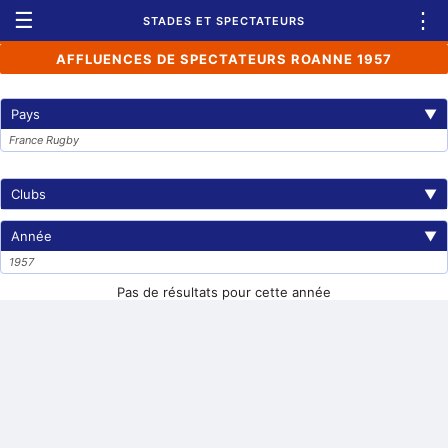
☰
⋮
STADES ET SPECTATEURS
AFFLUENCES DE SPECTATEURS ROANNE 1957
Pays
▼
France Rugby
Clubs
▼
Année
▼
1957
Pas de résultats pour cette année