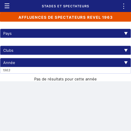
☰
⋮
STADES ET SPECTATEURS
AFFLUENCES DE SPECTATEURS REVEL 1963
Pays
▼
Clubs
▼
Année
▼
1963
Pas de résultats pour cette année