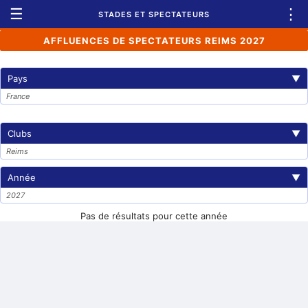
☰
⋮
STADES ET SPECTATEURS
AFFLUENCES DE SPECTATEURS REIMS 2027
Pays
▼
France
Clubs
▼
Reims
Année
▼
2027
Pas de résultats pour cette année