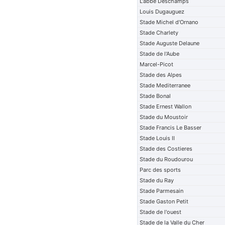
L'abbe Deschamps
Louis Dugauguez
Stade Michel d'Ornano
Stade Charlety
Stade Auguste Delaune
Stade de l'Aube
Marcel-Picot
Stade des Alpes
Stade Mediterranee
Stade Bonal
Stade Ernest Wallon
Stade du Moustoir
Stade Francis Le Basser
Stade Louis II
Stade des Costieres
Stade du Roudourou
Parc des sports
Stade du Ray
Stade Parmesain
Stade Gaston Petit
Stade de l'ouest
Stade de la Valle du Cher