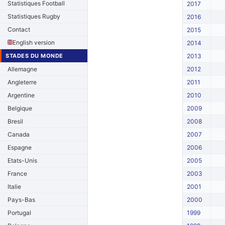
Statistiques Football
2017
Statistiques Rugby
2016
Contact
2015
English version
2014
STADES DU MONDE
2013
Allemagne
2012
Angleterre
2011
Argentine
2010
Belgique
2009
Bresil
2008
Canada
2007
Espagne
2006
Etats-Unis
2005
France
2003
Italie
2001
Pays-Bas
2000
Portugal
1999