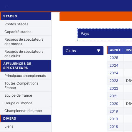
⌂
STADES
Photos Stades
Capacité stades
Pays
Records de spectateurs
des stades
ANNÉE
DIV
Clubs
▼
Records de spectateurs
des clubs
2025
AFFLUENCES DE
2024
SPECTATEURS
2024
Principaux championnats
2023
D5-
Toutes Compétitions
France
2022
Equipe de france
2021
Coupe du monde
2020
D5-
Championnat d'europe
2019
DIVERS
2019
Liens
2018