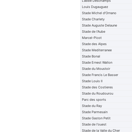
L'abbe Deschamps
Louis Dugauguez
Stade Michel d'Ornano
Stade Charlety
Stade Auguste Delaune
Stade de l'Aube
Marcel-Picot
Stade des Alpes
Stade Mediterranee
Stade Bonal
Stade Ernest Wallon
Stade du Moustoir
Stade Francis Le Basser
Stade Louis II
Stade des Costieres
Stade du Roudourou
Parc des sports
Stade du Ray
Stade Parmesain
Stade Gaston Petit
Stade de l'ouest
Stade de la Valle du Cher