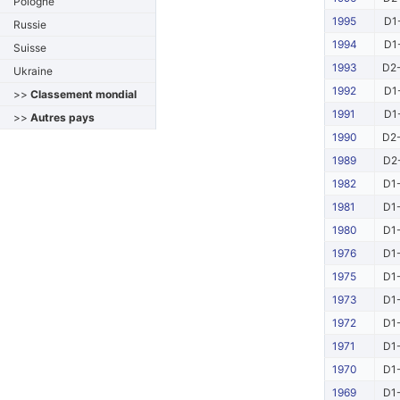
Pologne
1995
D1
Russie
1994
D1
Suisse
1993
D2-
Ukraine
1992
D1
>>
Classement mondial
1991
D1
>>
Autres pays
1990
D2-
1989
D2-
1982
D1-
1981
D1-
1980
D1-
1976
D1-
1975
D1-
1973
D1-
1972
D1-
1971
D1-
1970
D1-
1969
D1-