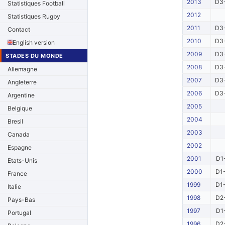
2013
D3-
Statistiques Football
2012
Statistiques Rugby
2011
D3-
Contact
2010
D3-
English version
2009
D3-
STADES DU MONDE
2008
D3-
Allemagne
2007
D3-
Angleterre
2006
D3-
Argentine
2005
Belgique
2004
Bresil
2003
Canada
2002
Espagne
2001
D1
Etats-Unis
2000
D1-
France
1999
D1-
Italie
1998
D2-
Pays-Bas
1997
D1
Portugal
1996
D2-