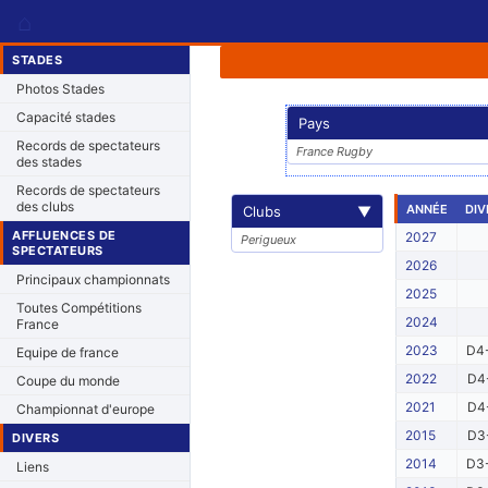
⌂
STADES
Photos Stades
Capacité stades
Pays
Records de spectateurs
France Rugby
des stades
Records de spectateurs
des clubs
ANNÉE
DIV
Clubs
▼
AFFLUENCES DE
2027
Perigueux
SPECTATEURS
2026
Principaux championnats
2025
Toutes Compétitions
2024
France
2023
D4-
Equipe de france
2022
D4-
Coupe du monde
2021
D4-
Championnat d'europe
2015
D3-
DIVERS
2014
D3-
Liens