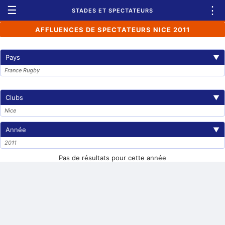
☰
⋮
STADES ET SPECTATEURS
AFFLUENCES DE SPECTATEURS NICE 2011
Pays
▼
France Rugby
Clubs
▼
Nice
Année
▼
2011
Pas de résultats pour cette année