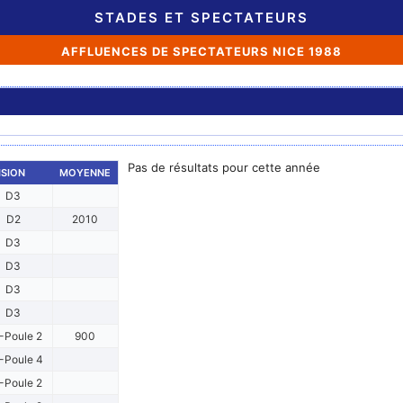
STADES ET SPECTATEURS
AFFLUENCES DE SPECTATEURS NICE 1988
Pas de résultats pour cette année
ISION
MOYENNE
D3
D2
2010
D3
D3
D3
D3
-Poule 2
900
-Poule 4
-Poule 2