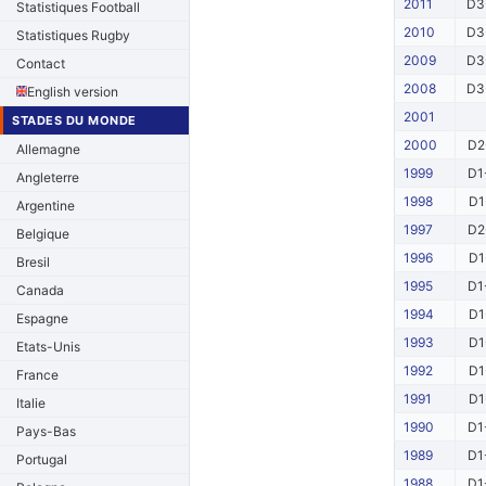
2011
D3
Statistiques Football
2010
D3
Statistiques Rugby
2009
D3
Contact
2008
D3
English version
2001
STADES DU MONDE
2000
D2
Allemagne
1999
D1
Angleterre
1998
D1
Argentine
1997
D2
Belgique
1996
D1
Bresil
1995
D1
Canada
1994
D1
Espagne
1993
D1
Etats-Unis
1992
D1
France
1991
D1
Italie
1990
D1
Pays-Bas
1989
D1
Portugal
1988
D1