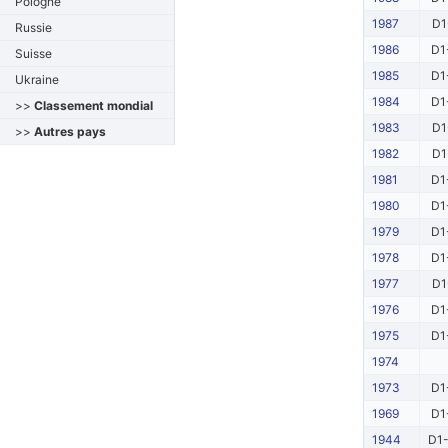
Pologne
1987
D1
Russie
1986
D1
Suisse
1985
D1
Ukraine
1984
D1
>>
Classement mondial
1983
D1
>>
Autres pays
1982
D1
1981
D1
1980
D1
1979
D1
1978
D1
1977
D1
1976
D1
1975
D1
1974
1973
D1
1969
D1
1944
D1-