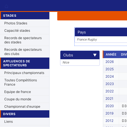
⌂
STADES
Photos Stades
Capacité stades
Pays
Records de spectateurs
France Rugby
des stades
Records de spectateurs
des clubs
ANNÉE
DIV
Clubs
▼
AFFLUENCES DE
2026
Nice
SPECTATEURS
2025
Principaux championnats
2024
Toutes Compétitions
2023
France
2022
Equipe de france
2021
Coupe du monde
2020
D3
Championnat d'europe
2019
D3
DIVERS
2012
D3
Liens