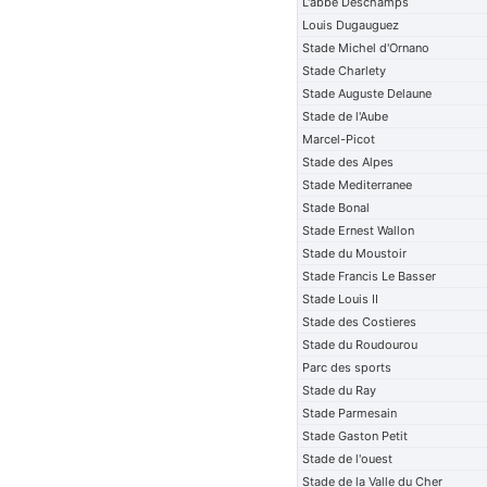
L'abbe Deschamps
Louis Dugauguez
Stade Michel d'Ornano
Stade Charlety
Stade Auguste Delaune
Stade de l'Aube
Marcel-Picot
Stade des Alpes
Stade Mediterranee
Stade Bonal
Stade Ernest Wallon
Stade du Moustoir
Stade Francis Le Basser
Stade Louis II
Stade des Costieres
Stade du Roudourou
Parc des sports
Stade du Ray
Stade Parmesain
Stade Gaston Petit
Stade de l'ouest
Stade de la Valle du Cher