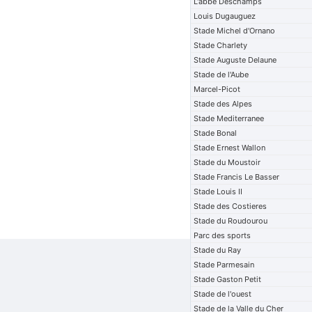
L'abbe Deschamps
Louis Dugauguez
Stade Michel d'Ornano
Stade Charlety
Stade Auguste Delaune
Stade de l'Aube
Marcel-Picot
Stade des Alpes
Stade Mediterranee
Stade Bonal
Stade Ernest Wallon
Stade du Moustoir
Stade Francis Le Basser
Stade Louis II
Stade des Costieres
Stade du Roudourou
Parc des sports
Stade du Ray
Stade Parmesain
Stade Gaston Petit
Stade de l'ouest
Stade de la Valle du Cher