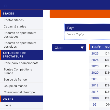
⌂
STADES
Photos Stades
Capacité stades
Pays
Records de spectateurs
France Rugby
des stades
Records de spectateurs
des clubs
ANNÉE
DIV
Clubs
▼
AFFLUENCES DE
2025
D4-
SPECTATEURS
2024
D5-
Principaux championnats
2023
D5-
Toutes Compétitions
2020
D3-
France
2019
D3-
Equipe de france
2018
D3-
Coupe du monde
2017
D3-
Championnat d'europe
2006
D3-
DIVERS
1961
D1
Liens