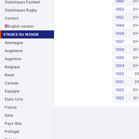
1960
D1-
Statistiques Football
1953
D1-
Statistiques Rugby
1952
D1-
Contact
1944
D1-
English version
1939
D1-
STADES DU MONDE
1937
D1-
Allemagne
1936
D1
Angleterre
1935
D1-
Argentine
1934
D1-
Belgique
1932
D
Bresil
1931
D
Canada
1923
D1-
Espagne
1922
D1
Etats-Unis
France
Italie
Pays-Bas
Portugal