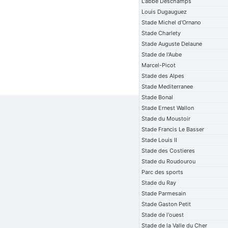
L'abbe Deschamps
Louis Dugauguez
Stade Michel d'Ornano
Stade Charlety
Stade Auguste Delaune
Stade de l'Aube
Marcel-Picot
Stade des Alpes
Stade Mediterranee
Stade Bonal
Stade Ernest Wallon
Stade du Moustoir
Stade Francis Le Basser
Stade Louis II
Stade des Costieres
Stade du Roudourou
Parc des sports
Stade du Ray
Stade Parmesain
Stade Gaston Petit
Stade de l'ouest
Stade de la Valle du Cher