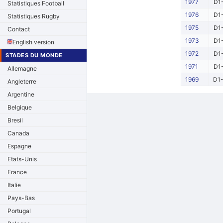
1977
D1-
Statistiques Football
1976
D1-
Statistiques Rugby
1975
D1-
Contact
1973
D1-
English version
1972
D1-
STADES DU MONDE
1971
D1-
Allemagne
1969
D1-
Angleterre
Argentine
Belgique
Bresil
Canada
Espagne
Etats-Unis
France
Italie
Pays-Bas
Portugal