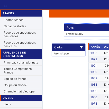
⌂
STADES
Photos Stades
Capacité stades
Pays
Records de spectateurs
France Rugby
des stades
Records de spectateurs
des clubs
ANNÉE
DIV
Clubs
▼
AFFLUENCES DE
1993
D2-
Montchanin
SPECTATEURS
1992
D1-
Principaux championnats
1991
D1-
Toutes Compétitions
1990
D2-
France
1989
D1-
Equipe de france
1988
D1-
Coupe du monde
1981
D1-
Championnat d'europe
1980
D1-
DIVERS
1978
D1-
Liens