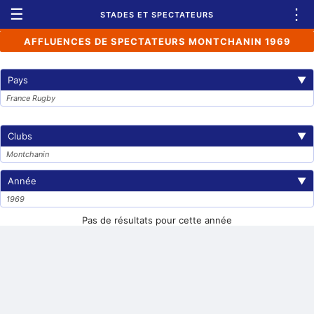
☰
⋮
STADES ET SPECTATEURS
AFFLUENCES DE SPECTATEURS MONTCHANIN 1969
Pays
▼
France Rugby
Clubs
▼
Montchanin
Année
▼
1969
Pas de résultats pour cette année