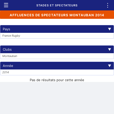
☰
⋮
STADES ET SPECTATEURS
AFFLUENCES DE SPECTATEURS MONTAUBAN 2014
Pays
▼
France Rugby
Clubs
▼
Montauban
Année
▼
2014
Pas de résultats pour cette année