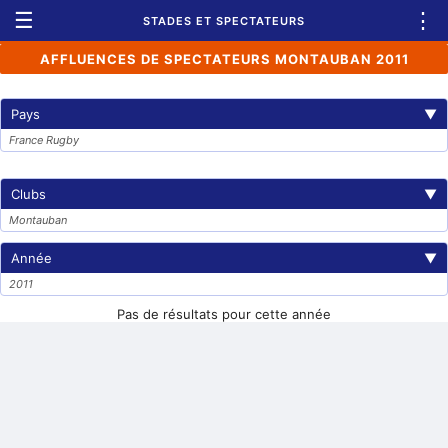
☰
⋮
STADES ET SPECTATEURS
AFFLUENCES DE SPECTATEURS MONTAUBAN 2011
Pays
▼
France Rugby
Clubs
▼
Montauban
Année
▼
2011
Pas de résultats pour cette année