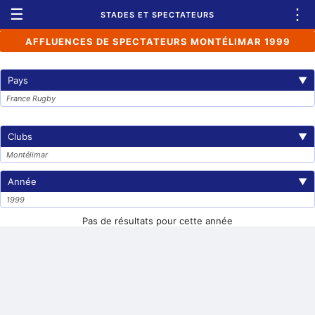
☰
⋮
STADES ET SPECTATEURS
AFFLUENCES DE SPECTATEURS MONTÉLIMAR 1999
Pays
▼
France Rugby
Clubs
▼
Montélimar
Année
▼
1999
Pas de résultats pour cette année