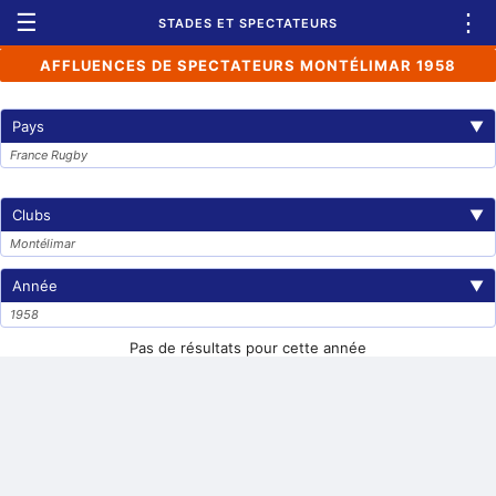
☰
⋮
STADES ET SPECTATEURS
AFFLUENCES DE SPECTATEURS MONTÉLIMAR 1958
Pays
▼
France Rugby
Clubs
▼
Montélimar
Année
▼
1958
Pas de résultats pour cette année