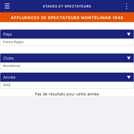
☰
⋮
STADES ET SPECTATEURS
AFFLUENCES DE SPECTATEURS MONTÉLIMAR 1948
Pays
▼
France Rugby
Clubs
▼
Montélimar
Année
▼
1948
Pas de résultats pour cette année