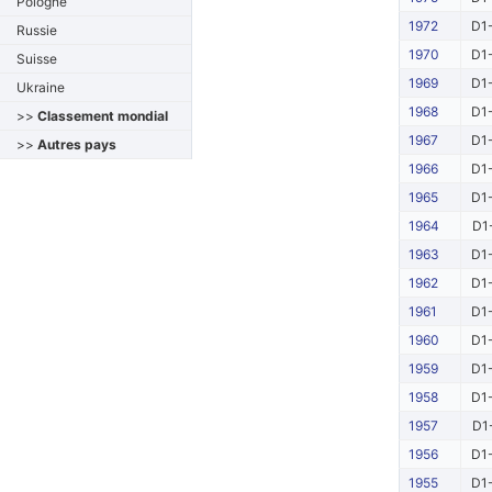
Pologne
1972
D1-
Russie
1970
D1-
Suisse
1969
D1-
Ukraine
1968
D1-
>>
Classement mondial
1967
D1-
>>
Autres pays
1966
D1-
1965
D1-
1964
D1
1963
D1-
1962
D1-
1961
D1-
1960
D1-
1959
D1-
1958
D1-
1957
D1
1956
D1-
1955
D1-