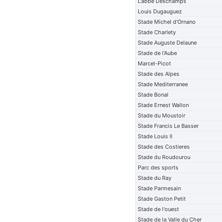
L'abbe Deschamps
Louis Dugauguez
Stade Michel d'Ornano
Stade Charlety
Stade Auguste Delaune
Stade de l'Aube
Marcel-Picot
Stade des Alpes
Stade Mediterranee
Stade Bonal
Stade Ernest Wallon
Stade du Moustoir
Stade Francis Le Basser
Stade Louis II
Stade des Costieres
Stade du Roudourou
Parc des sports
Stade du Ray
Stade Parmesain
Stade Gaston Petit
Stade de l'ouest
Stade de la Valle du Cher