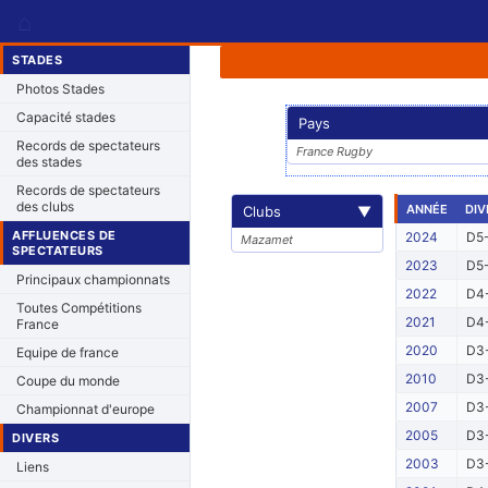
⌂
STADES
Photos Stades
Capacité stades
Pays
Records de spectateurs
France Rugby
des stades
Records de spectateurs
des clubs
ANNÉE
DIV
Clubs
▼
AFFLUENCES DE
2024
D5-
Mazamet
SPECTATEURS
2023
D5-
Principaux championnats
2022
D4-
Toutes Compétitions
2021
D4-
France
2020
D3-
Equipe de france
2010
D3-
Coupe du monde
2007
D3-
Championnat d'europe
2005
D3-
DIVERS
2003
D3-
Liens