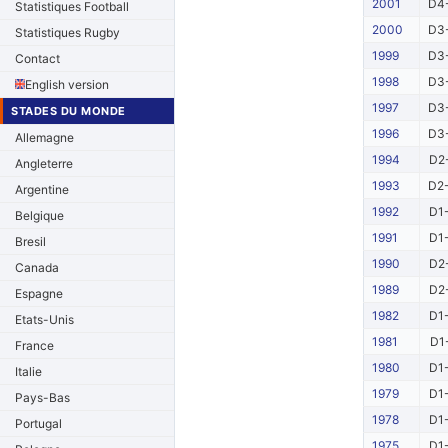
2001
D4-
Statistiques Football
2000
D3-
Statistiques Rugby
1999
D3-
Contact
1998
D3-
English version
1997
D3-
STADES DU MONDE
1996
D3-
Allemagne
1994
D2-
Angleterre
1993
D2-
Argentine
1992
D1-
Belgique
1991
D1-
Bresil
1990
D2-
Canada
1989
D2-
Espagne
1982
D1-
Etats-Unis
1981
D1
France
1980
D1-
Italie
1979
D1-
Pays-Bas
1978
D1-
Portugal
1975
D1-