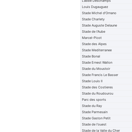
L'abbe Deschamps
Louis Dugauguez
Stade Michel d'Ornano
Stade Charlety
Stade Auguste Delaune
Stade de l'Aube
Marcel-Picot
Stade des Alpes
Stade Mediterranee
Stade Bonal
Stade Ernest Wallon
Stade du Moustoir
Stade Francis Le Basser
Stade Louis II
Stade des Costieres
Stade du Roudourou
Parc des sports
Stade du Ray
Stade Parmesain
Stade Gaston Petit
Stade de l'ouest
Stade de la Valle du Cher