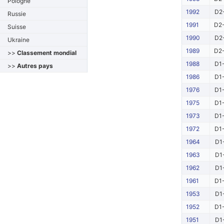
Pologne
1992
D2-
Russie
1991
D2-
Suisse
1990
D2-
Ukraine
1989
D2-
>>
Classement mondial
1988
D1-
>>
Autres pays
1986
D1-
1976
D1-
1975
D1-
1973
D1-
1972
D1-
1964
D1
1963
D1
1962
D1
1961
D1-
1953
D1
1952
D1-
1951
D1