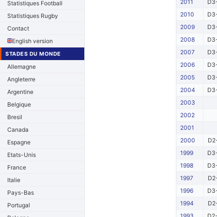
2011
D3-
Statistiques Football
2010
D3-
Statistiques Rugby
2009
D3-
Contact
2008
D3-
English version
2007
D3-
STADES DU MONDE
2006
D3-
Allemagne
2005
D3-
Angleterre
2004
D3-
Argentine
2003
Belgique
2002
Bresil
2001
Canada
2000
D2-
Espagne
1999
D3-
Etats-Unis
1998
D3-
France
1997
D2-
Italie
1996
D3-
Pays-Bas
1994
D2-
Portugal
1993
D2-