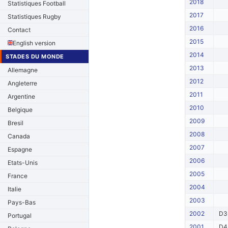
2018
Statistiques Football
2017
Statistiques Rugby
2016
Contact
2015
English version
2014
STADES DU MONDE
2013
Allemagne
2012
Angleterre
2011
Argentine
2010
Belgique
2009
Bresil
2008
Canada
2007
Espagne
2006
Etats-Unis
2005
France
2004
Italie
2003
Pays-Bas
2002
D3
Portugal
2001
D4