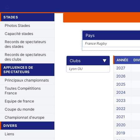
⌂
STADES
Photos Stades
Capacité stades
Pays
Records de spectateurs
France Rugby
des stades
Records de spectateurs
des clubs
ANNÉE
DIV
Clubs
▼
AFFLUENCES DE
2027
Lyon OU
SPECTATEURS
2026
Principaux championnats
2025
Toutes Compétitions
2024
France
2023
Equipe de france
2022
Coupe du monde
2021
Championnat d'europe
2020
DIVERS
2019
Liens