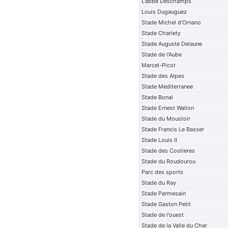
L'abbe Deschamps
Louis Dugauguez
Stade Michel d'Ornano
Stade Charlety
Stade Auguste Delaune
Stade de l'Aube
Marcel-Picot
Stade des Alpes
Stade Mediterranee
Stade Bonal
Stade Ernest Wallon
Stade du Moustoir
Stade Francis Le Basser
Stade Louis II
Stade des Costieres
Stade du Roudourou
Parc des sports
Stade du Ray
Stade Parmesain
Stade Gaston Petit
Stade de l'ouest
Stade de la Valle du Cher