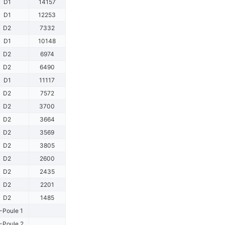
D1
14157
D1
12253
D2
7332
D1
10148
D2
6974
D2
6490
D1
11117
D2
7572
D2
3700
D2
3664
D2
3569
D2
3805
D2
2600
D2
2435
D2
2201
D2
1485
-Poule 1
-Poule 2