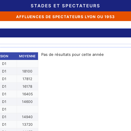
STADES ET SPECTATEURS
AFFLUENCES DE SPECTATEURS LYON OU 1953
Pas de résultats pour cette année
ISION
MOYENNE
D1
D1
18100
D1
17812
D1
16178
D1
16405
D1
14600
D1
D1
14940
D1
13720