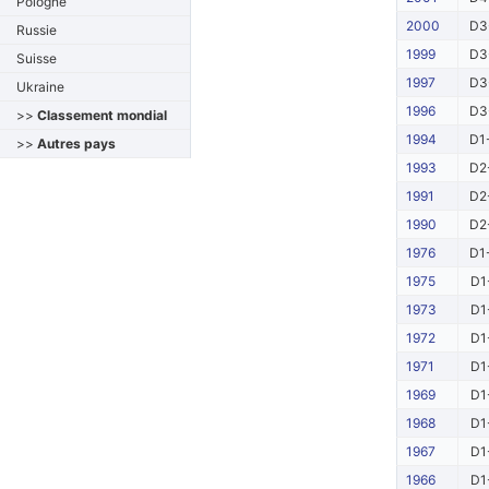
Pologne
2000
D3
Russie
1999
D3
Suisse
1997
D3
Ukraine
1996
D3
>>
Classement mondial
1994
D1
>>
Autres pays
1993
D2
1991
D2
1990
D2
1976
D1
1975
D1
1973
D1
1972
D1
1971
D1
1969
D1
1968
D1
1967
D1
1966
D1