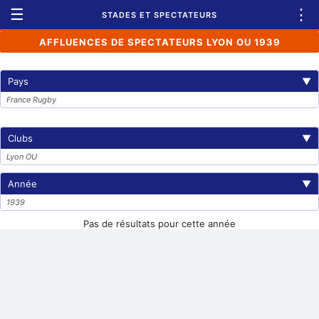
☰
⋮
STADES ET SPECTATEURS
AFFLUENCES DE SPECTATEURS LYON OU 1939
Pays
▼
France Rugby
Clubs
▼
Lyon OU
Année
▼
1939
Pas de résultats pour cette année