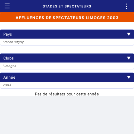
☰
⋮
STADES ET SPECTATEURS
AFFLUENCES DE SPECTATEURS LIMOGES 2003
Pays
▼
France Rugby
Clubs
▼
Limoges
Année
▼
2003
Pas de résultats pour cette année