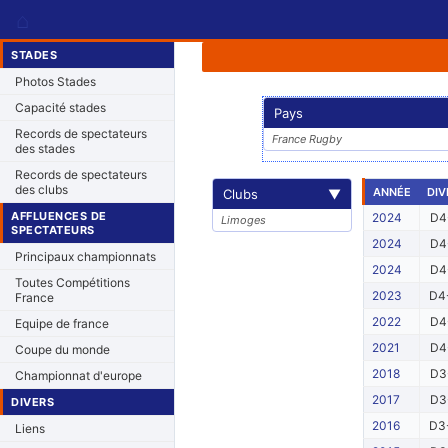
⌂
STADES
Photos Stades
Capacité stades
Pays
Records de spectateurs
France Rugby
des stades
Records de spectateurs
des clubs
ANNÉE
DIV
Clubs
▼
AFFLUENCES DE
2024
D4
Limoges
SPECTATEURS
2024
D4
Principaux championnats
2024
D4
Toutes Compétitions
2023
D4
France
2022
D4
Equipe de france
2021
D4
Coupe du monde
2018
D3
Championnat d'europe
2017
D3
DIVERS
2016
D3
Liens