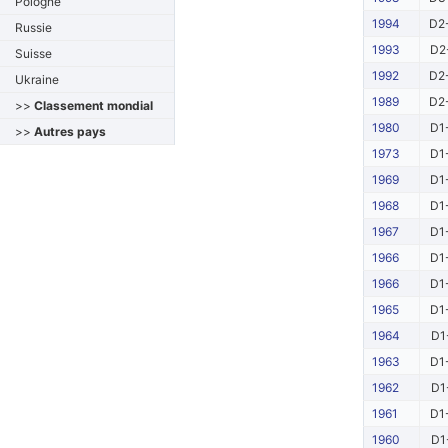
Pologne
1994
D2
Russie
1993
D2
Suisse
1992
D2
Ukraine
1989
D2
>>
Classement mondial
1980
D1
>>
Autres pays
1973
D1
1969
D1
1968
D1
1967
D1
1966
D1
1966
D1
1965
D1
1964
D1
1963
D1
1962
D1
1961
D1
1960
D1