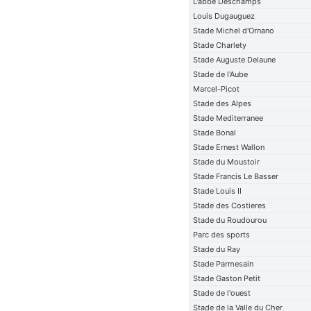
L'abbe Deschamps
Louis Dugauguez
Stade Michel d'Ornano
Stade Charlety
Stade Auguste Delaune
Stade de l'Aube
Marcel-Picot
Stade des Alpes
Stade Mediterranee
Stade Bonal
Stade Ernest Wallon
Stade du Moustoir
Stade Francis Le Basser
Stade Louis II
Stade des Costieres
Stade du Roudourou
Parc des sports
Stade du Ray
Stade Parmesain
Stade Gaston Petit
Stade de l'ouest
Stade de la Valle du Cher