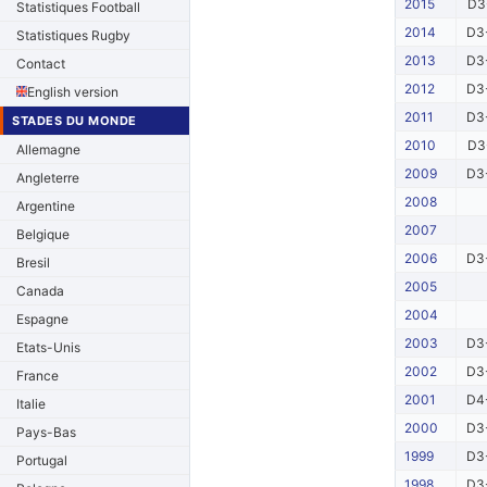
2015
D3
Statistiques Football
2014
D3
Statistiques Rugby
2013
D3
Contact
2012
D3
English version
2011
D3
STADES DU MONDE
2010
D3
Allemagne
2009
D3
Angleterre
2008
Argentine
2007
Belgique
2006
D3
Bresil
2005
Canada
2004
Espagne
2003
D3
Etats-Unis
2002
D3
France
2001
D4
Italie
2000
D3
Pays-Bas
1999
D3
Portugal
1998
D3