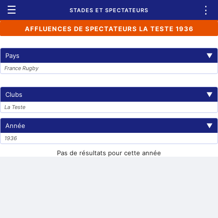
☰
⋮
STADES ET SPECTATEURS
AFFLUENCES DE SPECTATEURS LA TESTE 1936
Pays
▼
France Rugby
Clubs
▼
La Teste
Année
▼
1936
Pas de résultats pour cette année