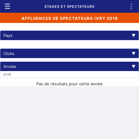
☰
⋮
STADES ET SPECTATEURS
AFFLUENCES DE SPECTATEURS IVRY 2019
Pays
▼
Clubs
▼
Année
▼
2019
Pas de résultats pour cette année