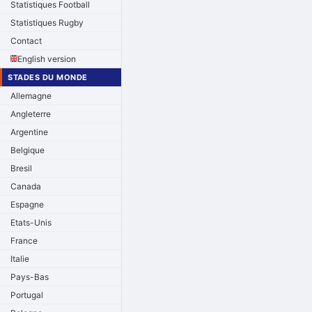
Statistiques Football
Statistiques Rugby
Contact
English version
STADES DU MONDE
Allemagne
Angleterre
Argentine
Belgique
Bresil
Canada
Espagne
Etats-Unis
France
Italie
Pays-Bas
Portugal