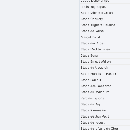
L'abbe Deschamps
Louis Dugauguez
Stade Michel d'Ornano
Stade Charlety
Stade Auguste Delaune
Stade de l'Aube
Marcel-Picot
Stade des Alpes
Stade Mediterranee
Stade Bonal
Stade Ernest Wallon
Stade du Moustoir
Stade Francis Le Basser
Stade Louis II
Stade des Costieres
Stade du Roudourou
Parc des sports
Stade du Ray
Stade Parmesain
Stade Gaston Petit
Stade de l'ouest
Stade de la Valle du Cher