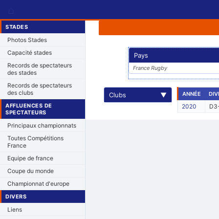
⌂
STADES
Photos Stades
Capacité stades
Pays
Records de spectateurs
France Rugby
des stades
Records de spectateurs
des clubs
ANNÉE
DIV
Clubs
▼
AFFLUENCES DE
2020
D3-
SPECTATEURS
Principaux championnats
Toutes Compétitions
France
Equipe de france
Coupe du monde
Championnat d'europe
DIVERS
Liens