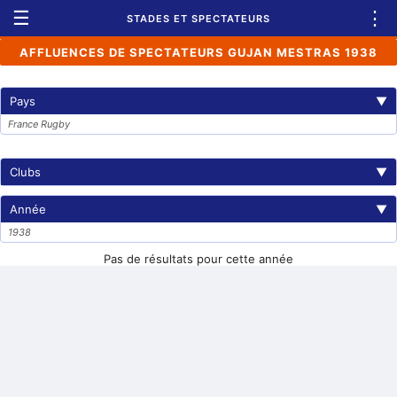
☰
⋮
STADES ET SPECTATEURS
AFFLUENCES DE SPECTATEURS GUJAN MESTRAS 1938
Pays
▼
France Rugby
Clubs
▼
Année
▼
1938
Pas de résultats pour cette année