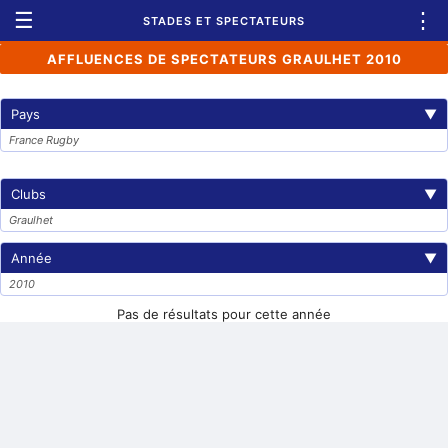
☰
⋮
STADES ET SPECTATEURS
AFFLUENCES DE SPECTATEURS GRAULHET 2010
Pays
▼
France Rugby
Clubs
▼
Graulhet
Année
▼
2010
Pas de résultats pour cette année