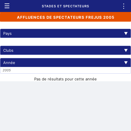
☰
⋮
STADES ET SPECTATEURS
AFFLUENCES DE SPECTATEURS FREJUS 2005
Pays
▼
Clubs
▼
Année
▼
2005
Pas de résultats pour cette année