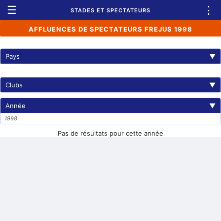
☰
⋮
STADES ET SPECTATEURS
AFFLUENCES DE SPECTATEURS FREJUS 1998
Pays
▼
Clubs
▼
Année
▼
1998
Pas de résultats pour cette année