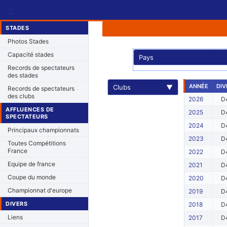
⌂
STADES
Photos Stades
Capacité stades
Pays
Records de spectateurs
des stades
ANNÉE
DIV
Clubs
▼
Records de spectateurs
des clubs
2026
D
AFFLUENCES DE
2025
D
SPECTATEURS
2024
D
Principaux championnats
2023
D
Toutes Compétitions
France
2022
D
Equipe de france
2021
D
Coupe du monde
2020
D
Championnat d'europe
2019
D
DIVERS
2018
D
Liens
2017
D