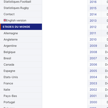
Statistiques Football
2016
Statistiques Rugby
2015
Contact
2014
English version
2013
STADES DU MONDE
2012
Allemagne
2011
Angleterre
2010
Argentine
2009
D
Belgique
2008
D
Bresil
2007
D
Canada
2006
D
Espagne
2005
D
Etats-Unis
2004
D
France
2003
D
Italie
2002
D
Pays-Bas
2001
D
Portugal
2000