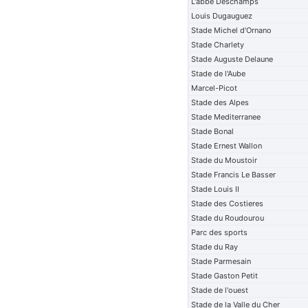
L'abbe Deschamps
Louis Dugauguez
Stade Michel d'Ornano
Stade Charlety
Stade Auguste Delaune
Stade de l'Aube
Marcel-Picot
Stade des Alpes
Stade Mediterranee
Stade Bonal
Stade Ernest Wallon
Stade du Moustoir
Stade Francis Le Basser
Stade Louis II
Stade des Costieres
Stade du Roudourou
Parc des sports
Stade du Ray
Stade Parmesain
Stade Gaston Petit
Stade de l'ouest
Stade de la Valle du Cher