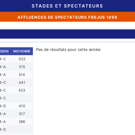
STADES ET SPECTATEURS
AFFLUENCES DE SPECTATEURS FREJUS 1996
Pas de résultats pour cette année
ISION
MOYENNE
4-C
532
4-A
515
4-A
514
4-C
441
4-C
423
4-C
4-D
410
4-A
517
4-A
286
4-D