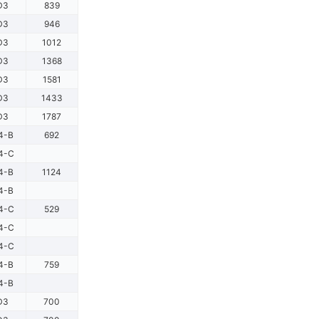
D3
839
D3
946
D3
1012
D3
1368
D3
1581
D3
1433
D3
1787
4-B
692
4-C
4-B
1124
4-B
4-C
529
4-C
4-C
4-B
759
4-B
D3
700