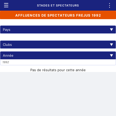
☰
⋮
STADES ET SPECTATEURS
AFFLUENCES DE SPECTATEURS FREJUS 1992
Pays
▼
Clubs
▼
Année
▼
1992
Pas de résultats pour cette année