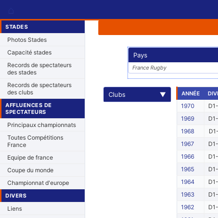
⌂
STADES
Photos Stades
Capacité stades
Pays
Records de spectateurs
France Rugby
des stades
Records de spectateurs
des clubs
ANNÉE
DIV
Clubs
▼
AFFLUENCES DE
1970
D1-
SPECTATEURS
1969
D1-
Principaux championnats
1968
D1-
Toutes Compétitions
1967
D1-
France
1966
D1-
Equipe de france
1965
D1-
Coupe du monde
1964
D1-
Championnat d'europe
1963
D1-
DIVERS
1962
D1-
Liens