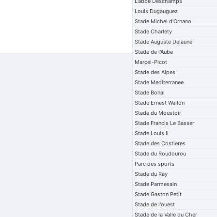
L'abbe Deschamps
Louis Dugauguez
Stade Michel d'Ornano
Stade Charlety
Stade Auguste Delaune
Stade de l'Aube
Marcel-Picot
Stade des Alpes
Stade Mediterranee
Stade Bonal
Stade Ernest Wallon
Stade du Moustoir
Stade Francis Le Basser
Stade Louis II
Stade des Costieres
Stade du Roudourou
Parc des sports
Stade du Ray
Stade Parmesain
Stade Gaston Petit
Stade de l'ouest
Stade de la Valle du Cher