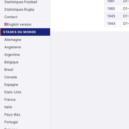
1961
D1-
Statistiques Football
1960
D1-
Statistiques Rugby
1945
D1-
Contact
1944
D1-
English version
STADES DU MONDE
Allemagne
Angleterre
Argentine
Belgique
Bresil
Canada
Espagne
Etats-Unis
France
Italie
Pays-Bas
Portugal