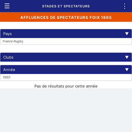
☰
⋮
STADES ET SPECTATEURS
AFFLUENCES DE SPECTATEURS FOIX 1965
Pays
▼
France Rugby
Clubs
▼
Année
▼
1965
Pas de résultats pour cette année