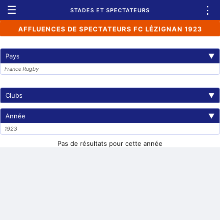
☰
⋮
STADES ET SPECTATEURS
AFFLUENCES DE SPECTATEURS FC LÉZIGNAN 1923
Pays
▼
France Rugby
Clubs
▼
Année
▼
1923
Pas de résultats pour cette année