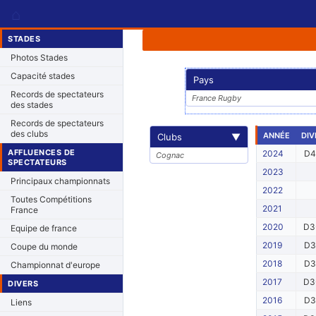
⌂
STADES
Photos Stades
Capacité stades
Pays
Records de spectateurs
France Rugby
des stades
Records de spectateurs
des clubs
ANNÉE
DIV
Clubs
▼
AFFLUENCES DE
2024
D4
Cognac
SPECTATEURS
2023
Principaux championnats
2022
Toutes Compétitions
2021
France
2020
D3
Equipe de france
2019
D3
Coupe du monde
2018
D3
Championnat d'europe
2017
D3
DIVERS
2016
D3
Liens