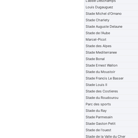
L'abbe Deschamps
Louis Dugauguez
Stade Michel d'Ornano
Stade Charlety
Stade Auguste Delaune
Stade de l'Aube
Marcel-Picot
Stade des Alpes
Stade Mediterranee
Stade Bonal
Stade Ernest Wallon
Stade du Moustoir
Stade Francis Le Basser
Stade Louis II
Stade des Costieres
Stade du Roudourou
Parc des sports
Stade du Ray
Stade Parmesain
Stade Gaston Petit
Stade de l'ouest
Stade de la Valle du Cher