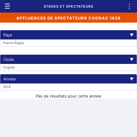
☰
⋮
STADES ET SPECTATEURS
AFFLUENCES DE SPECTATEURS COGNAC 1928
Pays
▼
France Rugby
Clubs
▼
Cognac
Année
▼
1928
Pas de résultats pour cette année