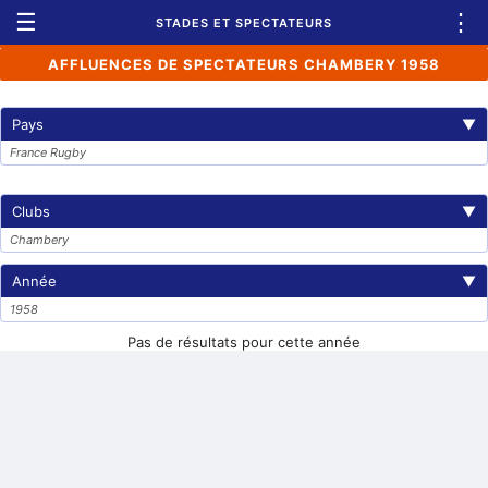
☰
⋮
STADES ET SPECTATEURS
AFFLUENCES DE SPECTATEURS CHAMBERY 1958
Pays
▼
France Rugby
Clubs
▼
Chambery
Année
▼
1958
Pas de résultats pour cette année