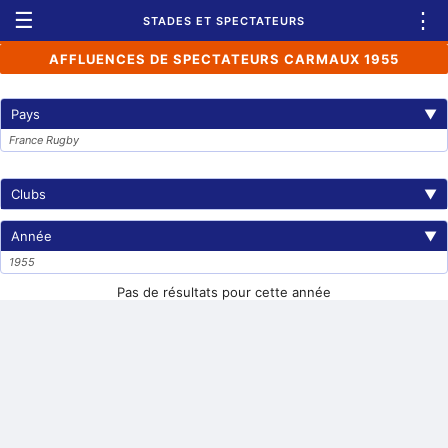
☰
⋮
STADES ET SPECTATEURS
AFFLUENCES DE SPECTATEURS CARMAUX 1955
Pays
▼
France Rugby
Clubs
▼
Année
▼
1955
Pas de résultats pour cette année