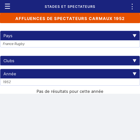
☰
⋮
STADES ET SPECTATEURS
AFFLUENCES DE SPECTATEURS CARMAUX 1952
Pays
▼
France Rugby
Clubs
▼
Année
▼
1952
Pas de résultats pour cette année